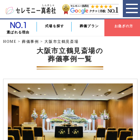
式場を探す
葬儀プラン
お急ぎの方
選ばれる理由
HOME
>
葬儀事例
>
大阪市立鶴見斎場
大阪市立鶴見斎場の
葬儀事例一覧