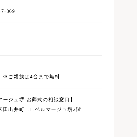
87-869
台
※ご親族は4台まで無料
マージュ堺 お葬式の相談窓口】
区田出井町1-1-ベルマージュ堺2階