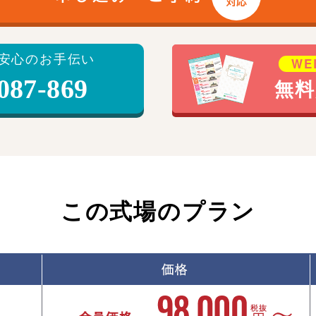
対応
安心のお手伝い
W
087-869
無料
この式場のプラン