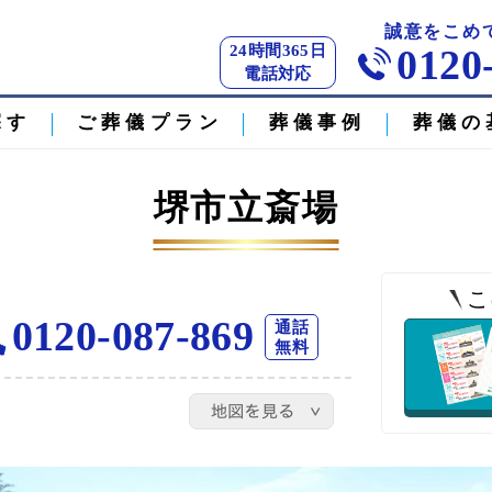
誠意をこめ
24時間365日
0120
電話対応
探す
ご葬儀プラン
葬儀事例
葬儀の
堺市立斎場
こ
0120-087-869
通話
無料