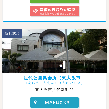
貸し式場
足代公園集会所（東大阪市）
(あじろこうえんしゅうかいしょ)
東大阪市足代新町23