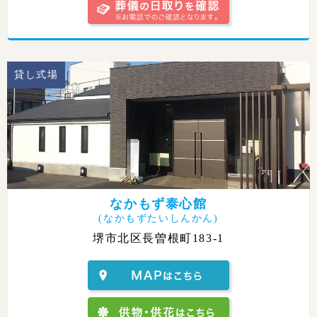
貸し式場
なかもず泰心館
(なかもずたいしんかん)
堺市北区長曽根町183-1