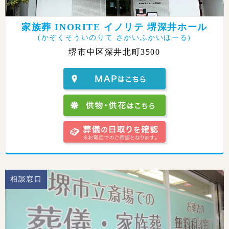
家族葬 INORITE イノリテ 堺深井ホール
(かぞくそういのりて さかいふかいほーる)
堺市中区深井北町3500
相談窓口