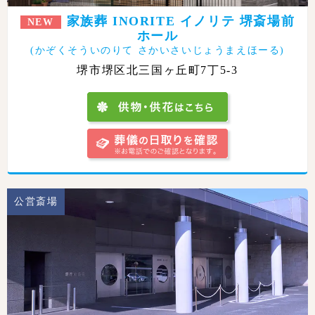
家族葬 INORITE イノリテ 堺斎場前
NEW
ホール
(かぞくそういのりて さかいさいじょうまえほーる)
堺市堺区北三国ヶ丘町7丁5-3
公営斎場