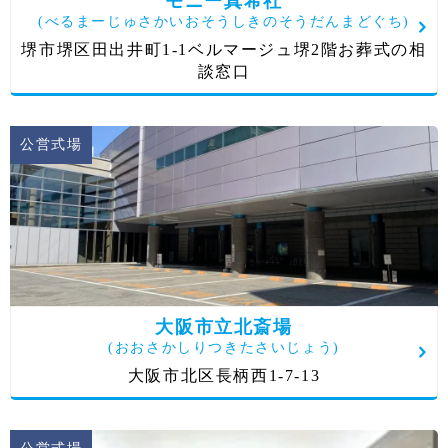
モニー真希社
(べるまーじゅさかいおそうしきのそうだんまどぐち)
堺市堺区田出井町1-1ベルマージュ堺2階お葬式の相
談窓口
公営式場
大阪市立北斎場
(おおさかしりつきたさいじょう)
大阪市北区長柄西1-7-13