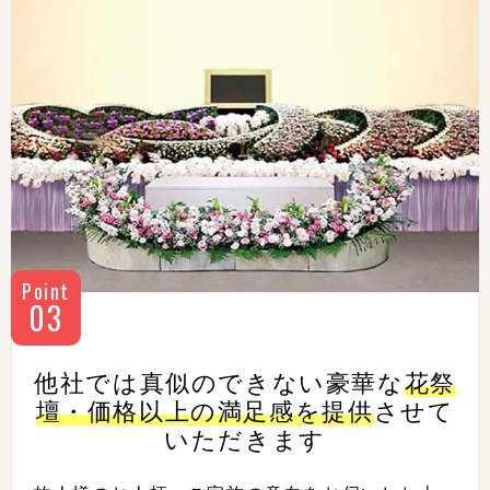
Point
03
他社では真似のできない豪華な
花祭
壇・価格以上の満足感を
提供
させて
いただきます