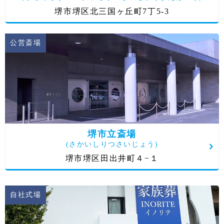
堺市堺区北三国ヶ丘町7丁5-3
公営斎場
堺市立斎場
(さかいしりつさいじょう)
堺市堺区田出井町４−１
自社式場