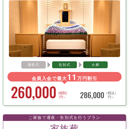
通夜式
告別式
火葬
11
会員入会で最大
万円割引
260,000
286,000
（税別）
（税込）
円～
円～
ご家族で通夜・告別式を行うプラン
家族葬