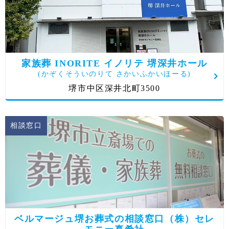
家族葬 INORITE イノリテ 堺深井ホール
(かぞくそういのりて さかいふかいほーる)
堺市中区深井北町3500
相談窓口
ベルマージュ堺お葬式の相談窓口（株）セレ