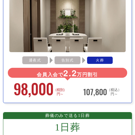
通夜式
告別式
火葬
2.2
会員入会で
万円割引
98,000
107,800
（税別）
（税込）
円～
円～
葬儀のみで送る1日葬
1日葬