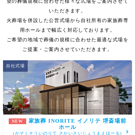
望の葬儀規模に合わせた
様々な式場をご案内させて
いただきます。
火葬場を併設した公営式場から自社所有の家族葬専
用ホールまで幅広く対応しております。
ご希望の地域で葬儀の規模に合わせた最適な式場を
ご提案・ご案内させていただきます。
自社式場
家族葬 INORITE イノリテ 堺斎場前
NEW
ホール
(かぞくそういのりて さかいさいじょうまえほーる)