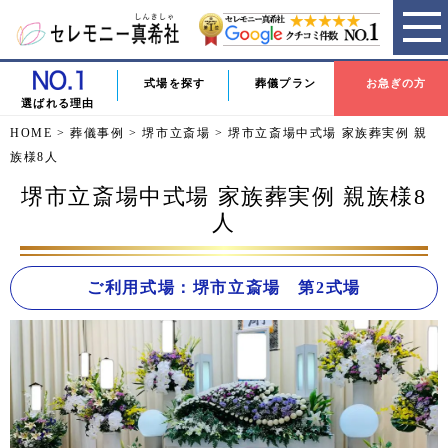
式場を探す
葬儀プラン
お急ぎの方
選ばれる理由
HOME
>
葬儀事例
>
堺市立斎場
>
堺市立斎場中式場 家族葬実例 親
族様8人
堺市立斎場中式場 家族葬実例 親族様8
人
ご利用式場：堺市立斎場 第2式場