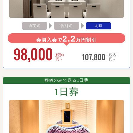
通夜式
告別式
火葬
2.2
会員入会で
万円割引
98,000
107,800
（税別）
（税込）
円～
円～
葬儀のみで送る1日葬
1日葬