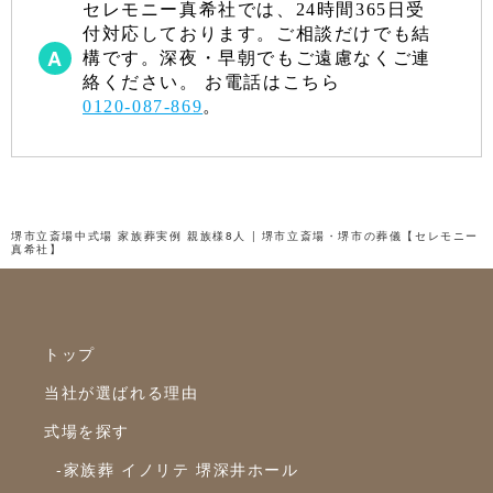
セレモニー真希社では、24時間365日受
付対応しております。ご相談だけでも結
構です。深夜・早朝でもご遠慮なくご連
絡ください。 お電話はこちら
0120-087-869
。
堺市立斎場中式場 家族葬実例 親族様8人 | 堺市立斎場・堺市の葬儀【セレモニー
真希社】
トップ
当社が選ばれる理由
式場を探す
-家族葬 イノリテ 堺深井ホール