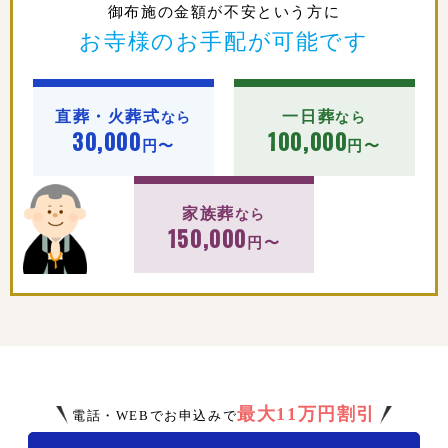
御布施の金額が不安という方に
お寺様のお手配が可能です
直葬・火葬式
一日葬
なら
なら
30,000
100,000
円〜
円〜
家族葬
なら
150,000
円〜
最大11万円割引
電話・WEBでお申込みで