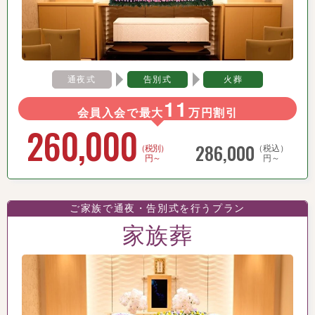
通夜式
告別式
火葬
11
会員入会で最大
万円割引
260,000
286,000
（税別）
（税込）
円～
円～
ご家族で通夜・告別式を行うプラン
家族葬