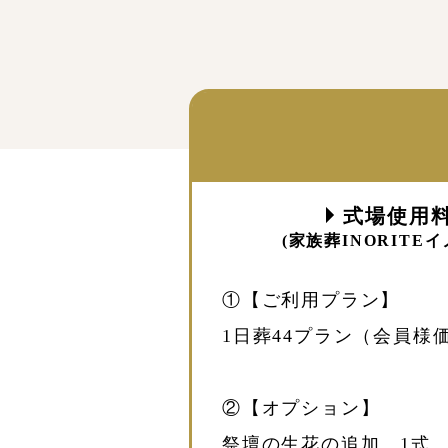
式場使用料金
(家族葬INORIT
①【ご利用プラン】
1日葬44プラン（会員様価格
②【オプション】
祭壇の生花の追加 1式 ￥