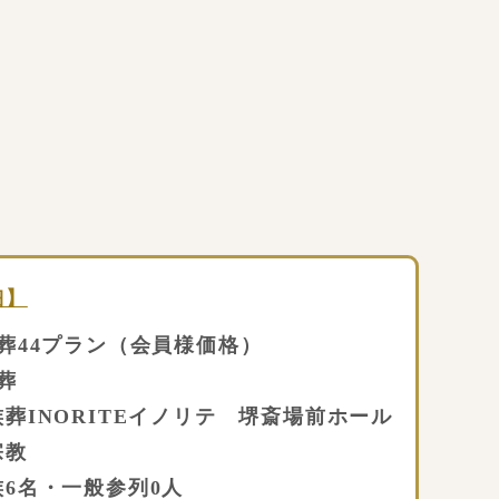
細】
葬44プラン（会員様価格）
葬
葬INORITEイノリテ 堺斎場前ホール
教
名・一般参列0人