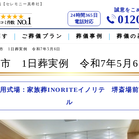
葬儀【セレモニー真希社】
誠意をこ
24時間365日
012
電話対応
探す
ご葬儀プラン
葬儀事例
葬儀の
市 1日葬実例 令和7年5月6日
市 1日葬実例 令和7年5月
用式場：家族葬INORITEイノリテ 堺斎場
ル