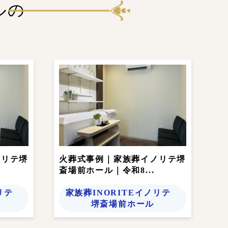
ルの
ノリテ堺
火葬式事例｜家族葬イノリテ堺
斎場前ホール｜令和8...
ノリテ
家族葬INORITEイノリテ
堺斎場前ホール