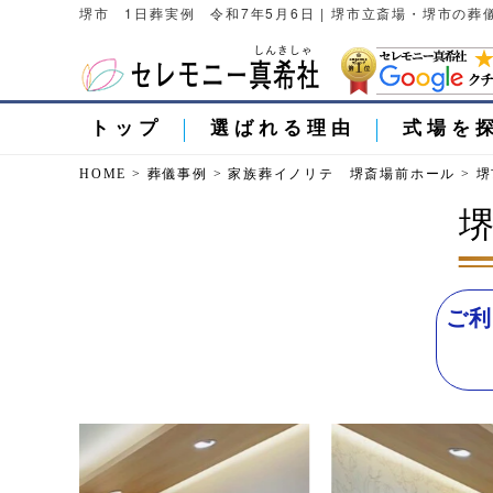
堺市 1日葬実例 令和7年5月6日 | 堺市立斎場・堺市の
トップ
選ばれる理由
式場を
HOME
>
葬儀事例
>
家族葬イノリテ 堺斎場前ホール
>
堺
堺
ご利