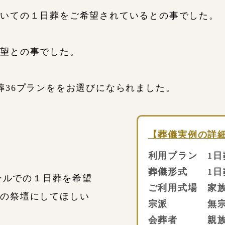
頂いての１日葬をご希望されているとの事でした。
希望との事でした。
葬36プランををお選びになられました。
【葬儀実例の詳
利用プラン 1日
葬儀形式 1日
ホールでの１日葬を希望
ご利用式場 家族
目の祭壇にしてほしい
宗派 無宗
会葬者 親族6