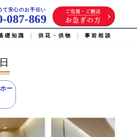
めて安心のお手伝い
0-087-869
基礎知識
供花・供物
事前相談
6日
前ホー