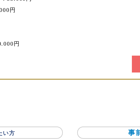
000円
000円
事
たい方