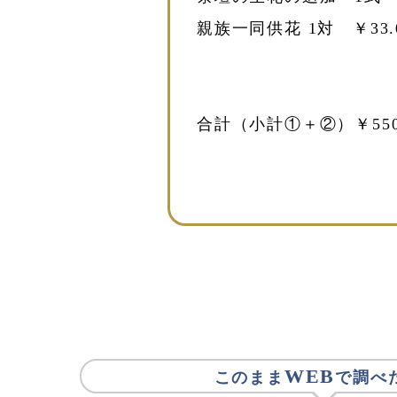
親族一同供花 1対 ￥33.
合計（小計①＋②）￥550.
WEB
このまま
で調べ