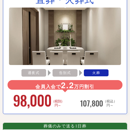
通夜式
告別式
火葬
2.2
会員入会で
万円割引
98,000
107,800
（税別）
（税込）
円～
円～
葬儀のみで送る1日葬