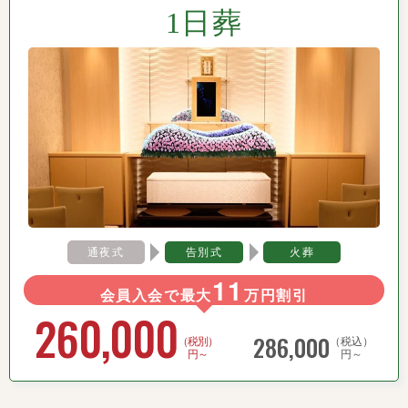
1日葬
通夜式
告別式
火葬
11
会員入会で最大
万円割引
260,000
286,000
（税別）
（税込）
円～
円～