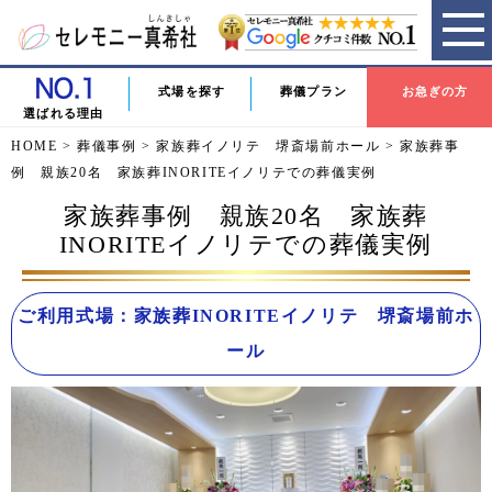
式場を探す
葬儀プラン
お急ぎの方
選ばれる理由
HOME
>
葬儀事例
>
家族葬イノリテ 堺斎場前ホール
>
家族葬事
例 親族20名 家族葬INORITEイノリテでの葬儀実例
家族葬事例 親族20名 家族葬
INORITEイノリテでの葬儀実例
ご利用式場：家族葬INORITEイノリテ 堺斎場前ホ
ール