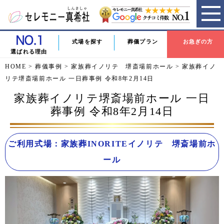
式場を探す
葬儀プラン
お急ぎの方
選ばれる理由
HOME
>
葬儀事例
>
家族葬イノリテ 堺斎場前ホール
>
家族葬イノ
リテ堺斎場前ホール 一日葬事例 令和8年2月14日
家族葬イノリテ堺斎場前ホール 一日
葬事例 令和8年2月14日
ご利用式場：家族葬INORITEイノリテ 堺斎場前ホ
ール