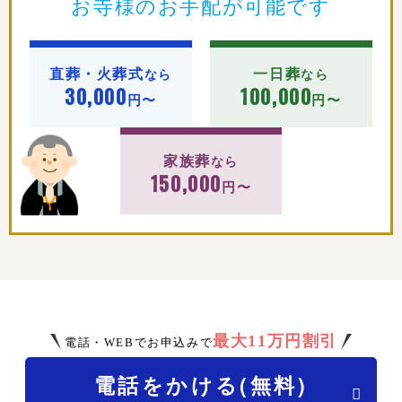
お寺様のお手配が可能です
直葬・火葬式
一日葬
なら
なら
30,000
100,000
円〜
円〜
家族葬
なら
150,000
円〜
最大11万円割引
電話・WEBでお申込みで
電話をかける(無料)