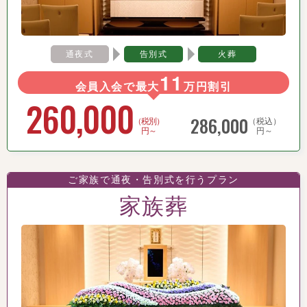
通夜式
告別式
火葬
11
会員入会で最大
万円割引
260,000
286,000
（税別）
（税込）
円～
円～
ご家族で通夜・告別式を行うプラン
家族葬