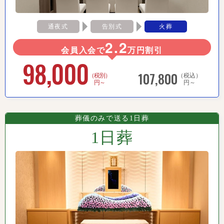
通夜式
告別式
火葬
2.2
会員入会で
万円割引
98,000
107,800
（税別）
（税込）
円～
円～
葬儀のみで送る1日葬
1日葬