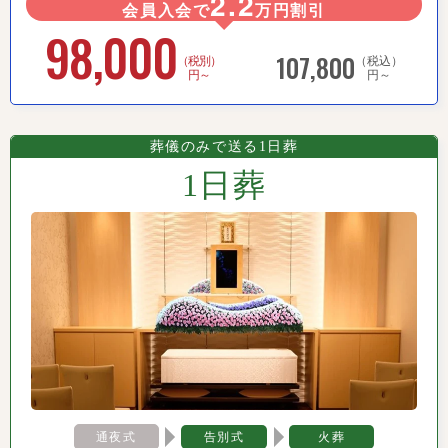
2.2
会員入会で
万円割引
98,000
107,800
（税別）
（税込）
円～
円～
葬儀のみで送る1日葬
1日葬
通夜式
告別式
火葬