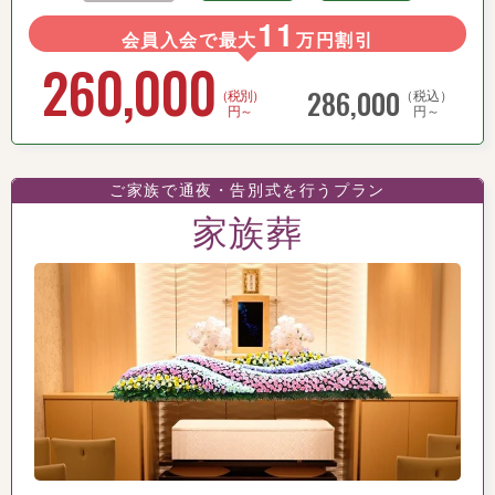
11
会員入会で最大
万円割引
260,000
286,000
（税別）
（税込）
円～
円～
ご家族で通夜・告別式を行うプラン
家族葬