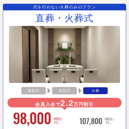
式を行わない火葬のみのプラン
直葬・火葬式
通夜式
告別式
火葬
2.2
会員入会で
万円割引
98,000
107,800
（税別）
（税込）
円～
円～