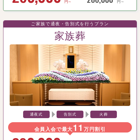
円～
円～
ご家族で通夜・告別式を行うプラン
家族葬
通夜式
告別式
火葬
11
会員入会で最大
万円割引