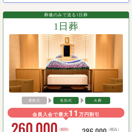
葬儀のみで送る1日葬
1日葬
通夜式
告別式
火葬
11
会員入会で最大
万円割引
260,000
286,000
（税別）
（税込）