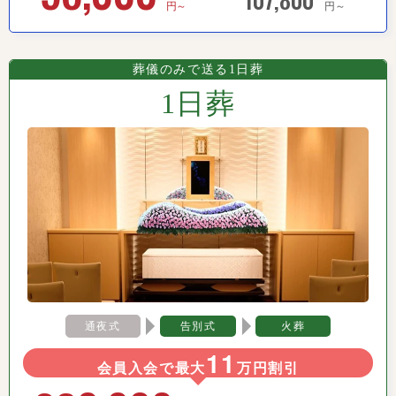
円～
円～
葬儀のみで送る1日葬
1日葬
通夜式
告別式
火葬
11
会員入会で最大
万円割引