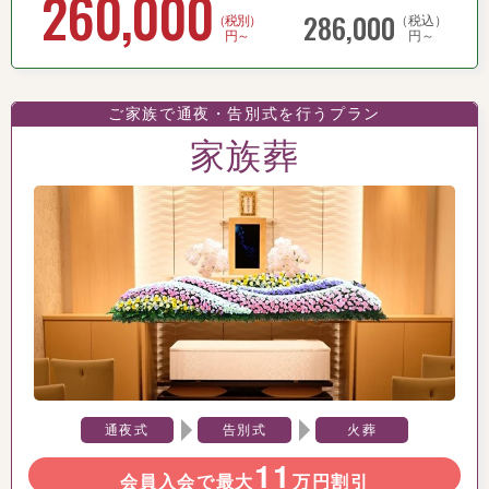
260,000
286,000
（税別）
（税込）
円～
円～
ご家族で通夜・告別式を行うプラン
家族葬
通夜式
告別式
火葬
11
会員入会で最大
万円割引