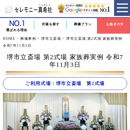
式場を探す
葬儀プラン
お急ぎの方
選ばれる理由
HOME
>
葬儀事例
>
堺市立斎場
>
堺市立斎場 第2式場 家族葬実例
令和7年11月3日
堺市立斎場 第2式場 家族葬実例 令和7
年11月3日
ご利用式場：堺市立斎場 第2式場