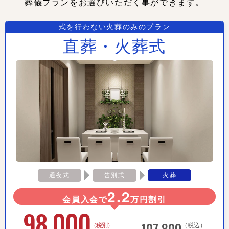
葬儀プランをお選びいただく事ができます。
式を行わない火葬のみのプラン
直葬・火葬式
通夜式
告別式
火葬
2.2
会員入会で
万円割引
98,000
107,800
（税別）
（税込）