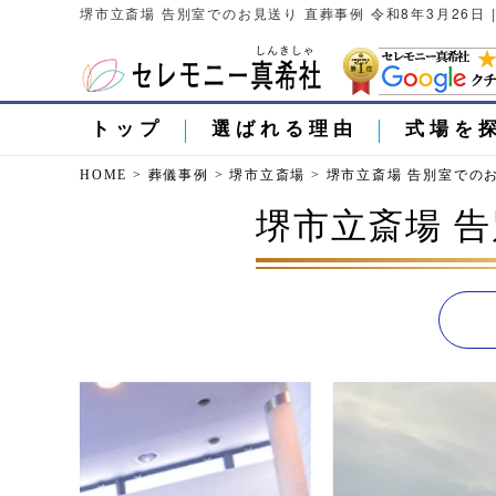
堺市立斎場 告別室でのお見送り 直葬事例 令和8年3月26日
トップ
選ばれる理由
式場を
HOME
>
葬儀事例
>
堺市立斎場
>
堺市立斎場 告別室でのお
堺市立斎場 告