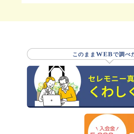
WEB
このまま
で調べ