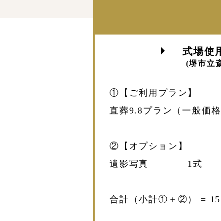
式場使
(堺市立
①【ご利用プラン】
直葬9.8プラン（一般価格）
②【オプション】
遺影写真 1式 22
合計（小計①＋②） = 151