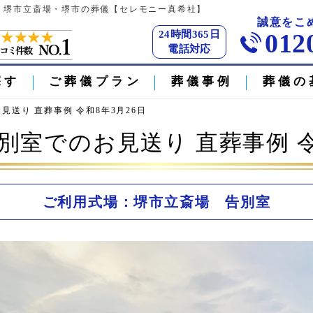
 | 堺市立斎場・堺市の葬儀【セレモニー真希社】
誠意をこ
24時間365日
012
電話対応
探す
ご葬儀プラン
葬儀事例
葬儀の
見送り 直葬事例 令和8年3月26日
別室でのお見送り 直葬事例 令
ご利用式場：堺市立斎場 告別室