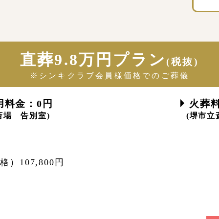
直葬9.8万円プラン
(税抜)
※シンキクラブ会員様価格でのご葬儀
用料金：0円
火葬料
斎場 告別室)
(堺市立
）107,800円