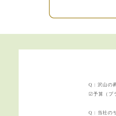
Q：沢山の
☑予算（プ
Q：当社の