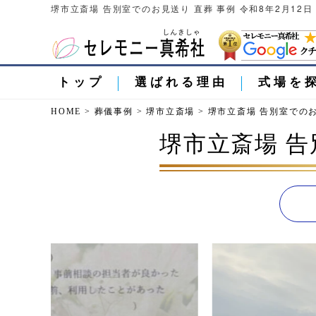
堺市立斎場 告別室でのお見送り 直葬 事例 令和8年2月12
トップ
選ばれる理由
式場を
HOME
>
葬儀事例
>
堺市立斎場
>
堺市立斎場 告別室でのお
堺市立斎場 告