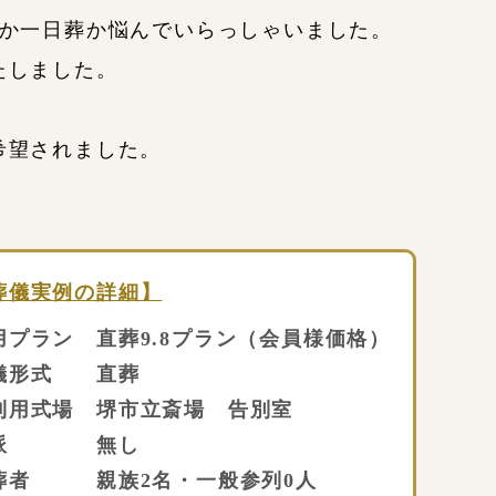
葬か一日葬か悩んでいらっしゃいました。
たしました。
希望されました。
葬儀実例の詳細】
用プラン 直葬9.8プラン（会員様価格）
儀形式 直葬
利用式場 堺市立斎場 告別室
派 無し
葬者 親族2名・一般参列0人