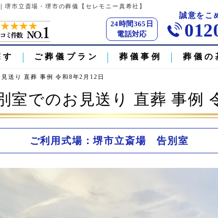
日 | 堺市立斎場・堺市の葬儀【セレモニー真希社】
誠意をこ
24時間365日
012
電話対応
探す
ご葬儀プラン
葬儀事例
葬儀の
見送り 直葬 事例 令和8年2月12日
別室でのお見送り 直葬 事例 令
ご利用式場：堺市立斎場 告別室