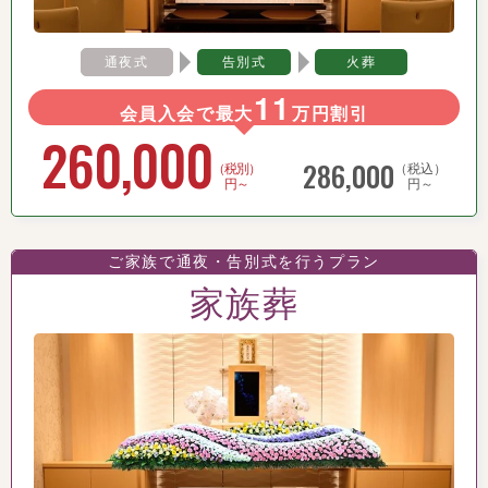
通夜式
告別式
火葬
11
会員入会で最大
万円割引
260,000
286,000
（税別）
（税込）
円～
円～
ご家族で通夜・告別式を行うプラン
家族葬