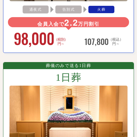
通夜式
告別式
火葬
2.2
会員入会で
万円割引
98,000
107,800
（税別）
（税込）
円～
円～
葬儀のみで送る1日葬
1日葬