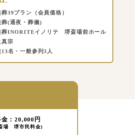
細】
葬39プラン（会員価格）
葬(通夜・葬儀)
葬INORITEイノリテ 堺斎場前ホール
真宗
3名・一般参列3人
金：20,000円
斎場 堺市民料金)