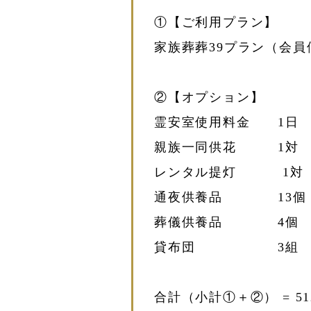
①【ご利用プラン】
家族葬葬39プラン（会員価格
②【オプション】
霊安室使用料金 1日 11
親族一同供花 1対 33
レンタル提灯 1対 11
通夜供養品 13個 11
葬儀供養品 4個 3,
貸布団 3組 13,
合計（小計①＋②） = 512