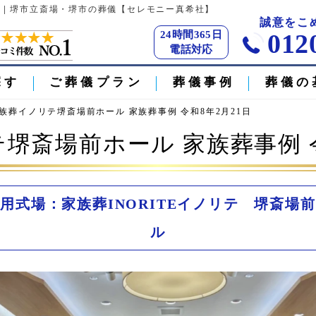
日 | 堺市立斎場・堺市の葬儀【セレモニー真希社】
誠意をこ
24時間365日
012
電話対応
探す
ご葬儀プラン
葬儀事例
葬儀の
族葬イノリテ堺斎場前ホール 家族葬事例 令和8年2月21日
堺斎場前ホール 家族葬事例 令
用式場：家族葬INORITEイノリテ 堺斎場
ル