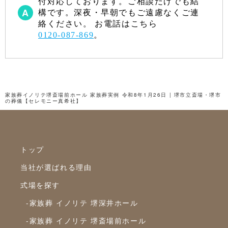
付対応しております。ご相談だけでも結
構です。深夜・早朝でもご遠慮なくご連
絡ください。 お電話はこちら
0120-087-869
。
家族葬イノリテ堺斎場前ホール 家族葬実例 令和8年1月26日 | 堺市立斎場・堺市
の葬儀【セレモニー真希社】
トップ
当社が選ばれる理由
式場を探す
-家族葬 イノリテ 堺深井ホール
-家族葬 イノリテ 堺斎場前ホール