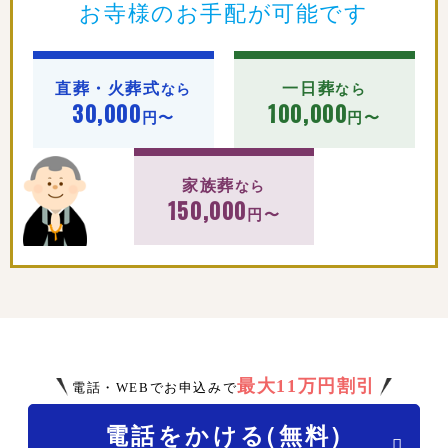
お寺様のお手配が可能です
直葬・火葬式
一日葬
なら
なら
30,000
100,000
円〜
円〜
家族葬
なら
150,000
円〜
最大11万円割引
電話・WEBでお申込みで
電話をかける(無料)