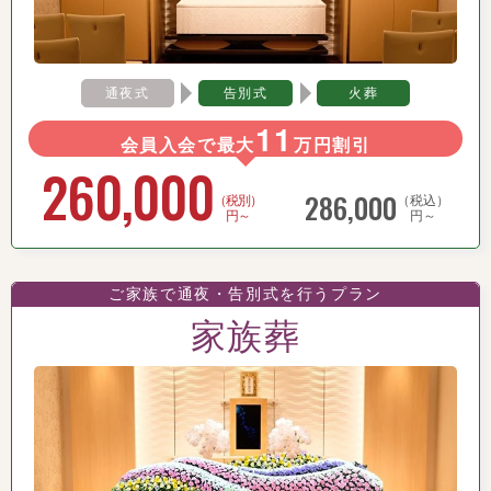
通夜式
告別式
火葬
11
会員入会で最大
万円割引
260,000
286,000
（税別）
（税込）
円～
円～
ご家族で通夜・告別式を行うプラン
家族葬