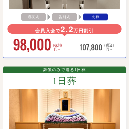
通夜式
告別式
火葬
2.2
会員入会で
万円割引
98,000
107,800
（税別）
（税込）
円～
円～
葬儀のみで送る1日葬
1日葬