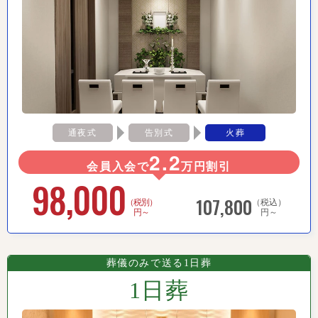
通夜式
告別式
火葬
2.2
会員入会で
万円割引
98,000
107,800
（税別）
（税込）
円～
円～
葬儀のみで送る1日葬
1日葬