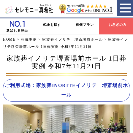
式場を探す
葬儀プラン
お急ぎの方
選ばれる理由
HOME
>
葬儀事例
>
家族葬イノリテ 堺斎場前ホール
>
家族葬イノ
リテ堺斎場前ホール 1日葬実例 令和7年11月21日
家族葬イノリテ堺斎場前ホール 1日葬
実例 令和7年11月21日
ご利用式場：家族葬INORITEイノリテ 堺斎場前ホ
ール