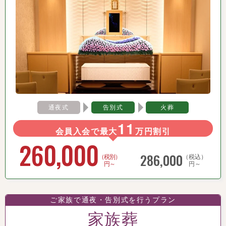
通夜式
告別式
火葬
11
会員入会で最大
万円割引
260,000
286,000
（税別）
（税込）
円～
円～
ご家族で通夜・告別式を行うプラン
家族葬