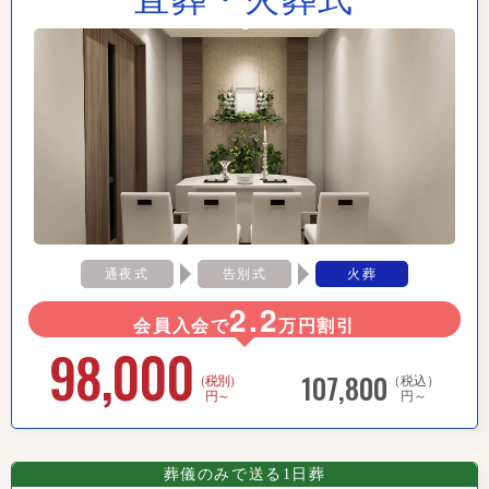
通夜式
告別式
火葬
2.2
会員入会で
万円割引
98,000
107,800
（税別）
（税込）
円～
円～
葬儀のみで送る1日葬