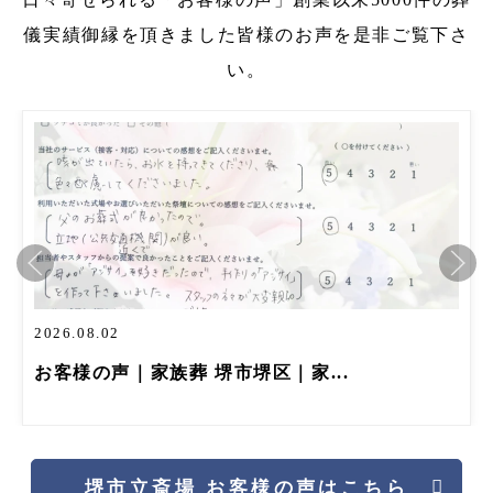
儀実績
御縁を頂きました皆様のお声を是非ご覧下さ
い。
.02
2026.07
声｜家族葬 堺市堺区｜家...
お客様の
堺市立斎場 お客様の声はこちら