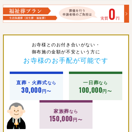
お寺様とのお付き合いがない・
御布施の金額が不安という方に
お寺様のお手配が可能です
直葬・火葬式
一日葬
なら
なら
30,000
100,000
円〜
円〜
家族葬
なら
150,000
円〜