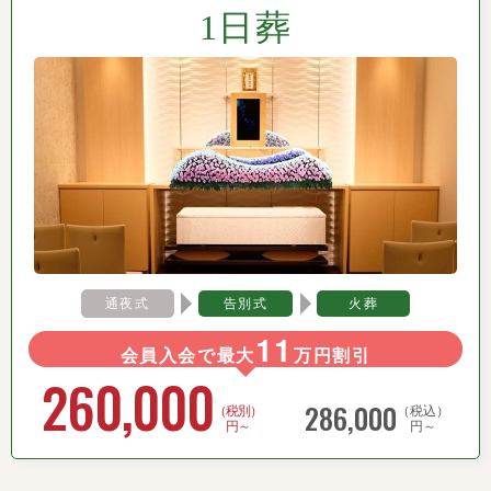
1日葬
通夜式
告別式
火葬
11
会員入会で最大
万円割引
260,000
286,000
（税別）
（税込）
円～
円～