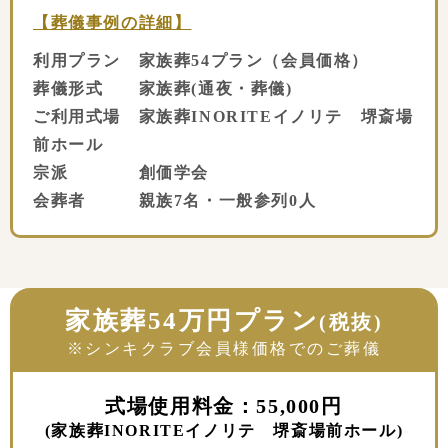
【葬儀事例の詳細】
利用プラン 家族葬54プラン（会員価格）
葬儀形式 家族葬(通夜・葬儀)
ご利用式場 家族葬INORITEイノリテ 堺斎場
前ホール
宗派 創価学会
会葬者 親族7名・一般参列0人
家族葬54万円プラン
(税抜)
※シンキクラブ会員様価格でのご葬儀
式場使用料金：55,000円
(家族葬INORITEイノリテ 堺斎場前ホール)