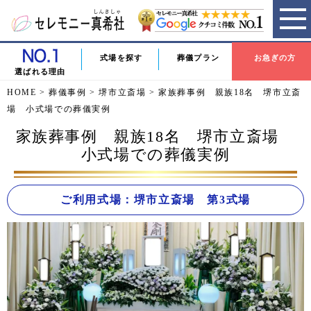
式場を探す
葬儀プラン
お急ぎの方
選ばれる理由
HOME
>
葬儀事例
>
堺市立斎場
>
家族葬事例 親族18名 堺市立斎
場 小式場での葬儀実例
家族葬事例 親族18名 堺市立斎場
小式場での葬儀実例
ご利用式場：堺市立斎場 第3式場