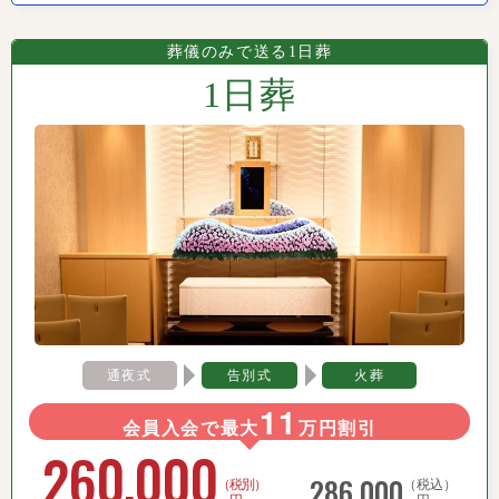
葬儀のみで送る1日葬
1日葬
通夜式
告別式
火葬
11
会員入会で最大
万円割引
260,000
286,000
（税別）
（税込）
円～
円～