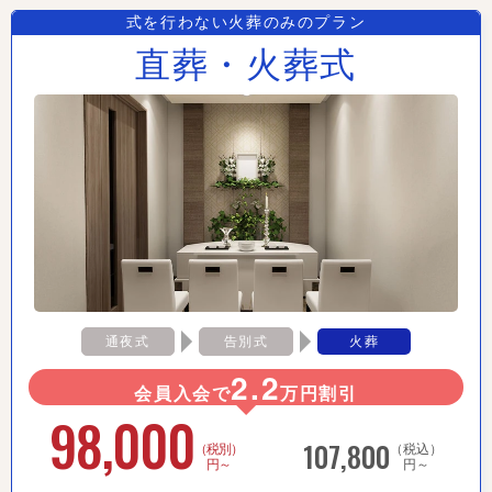
式を行わない火葬のみのプラン
直葬・火葬式
通夜式
告別式
火葬
2.2
会員入会で
万円割引
98,000
107,800
（税別）
（税込）
円～
円～