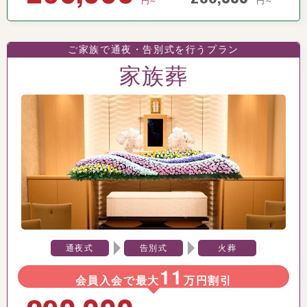
ご家族で通夜・告別式を行うプラン
家族葬
通夜式
告別式
火葬
11
会員入会で最大
万円割引