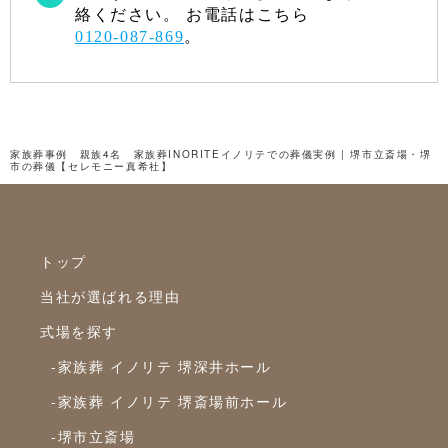
絡ください。 お電話はこちら
0120-087-869
。
家族葬事例 親族4名 家族葬INORITEイノリテでの葬儀実例 | 堺市立斎場・堺
市の葬儀【セレモニー真希社】
トップ
当社が選ばれる理由
式場を探す
-家族葬 イノリテ 堺深井ホール
-家族葬 イノリテ 堺斎場前ホール
-堺市立斎場