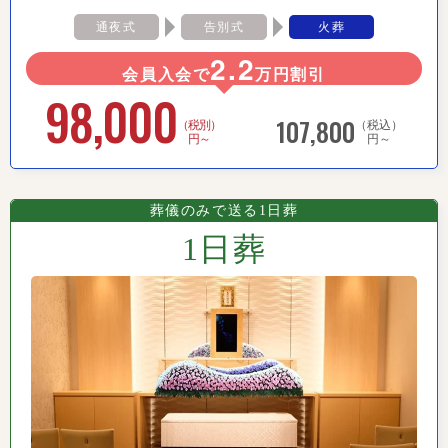
通夜式
告別式
火葬
2.2
会員入会で
万円割引
98,000
107,800
（税別）
（税込）
円～
円～
葬儀のみで送る1日葬
1日葬