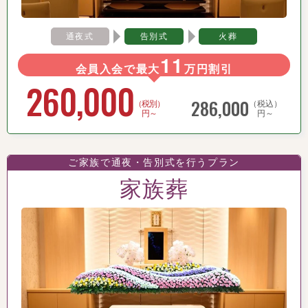
通夜式
告別式
火葬
11
会員入会で最大
万円割引
260,000
286,000
（税別）
（税込）
円～
円～
ご家族で通夜・告別式を行うプラン
家族葬