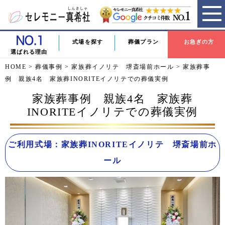
式場を探す
葬儀プラン
お急ぎの方
選ばれる理由
HOME
>
葬儀事例
>
家族葬イノリテ 堺斎場前ホール
>
家族葬事
例 親族4名 家族葬INORITEイノリテでの葬儀実例
家族葬事例 親族4名 家族葬
INORITEイノリテでの葬儀実例
ご利用式場：家族葬INORITEイノリテ 堺斎場前ホ
ール