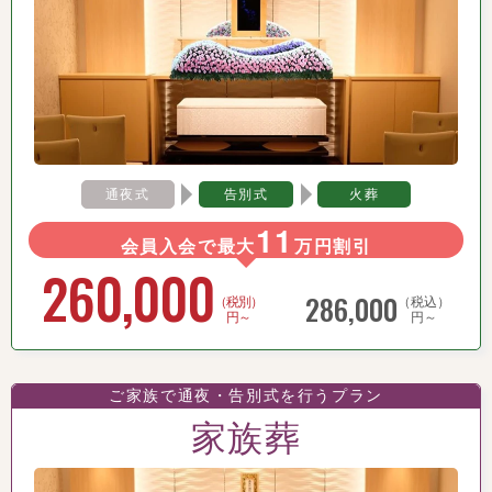
通夜式
告別式
火葬
11
会員入会で最大
万円割引
260,000
286,000
（税別）
（税込）
円～
円～
ご家族で通夜・告別式を行うプラン
家族葬