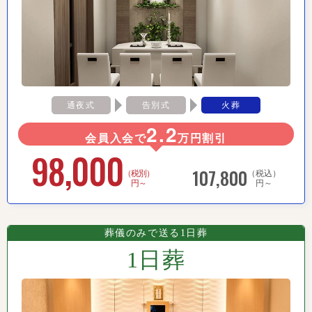
通夜式
告別式
火葬
2.2
会員入会で
万円割引
98,000
107,800
（税別）
（税込）
円～
円～
葬儀のみで送る1日葬
1日葬