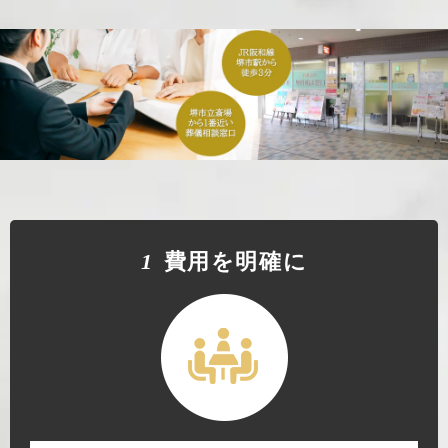
1
費⽤を明確に