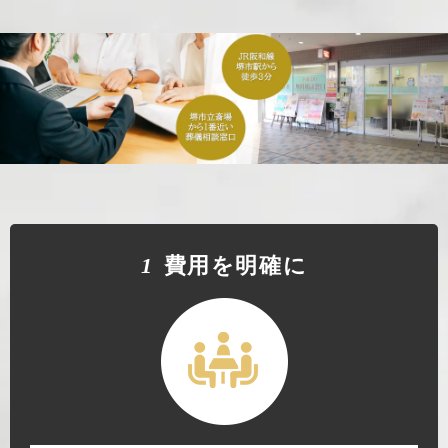
1
費⽤を明確に