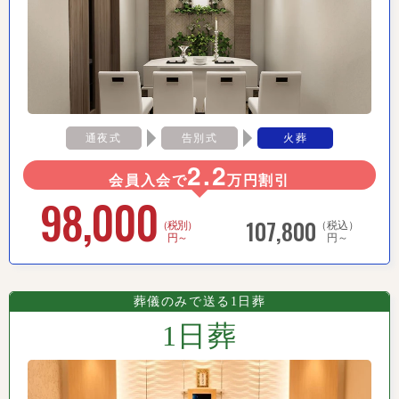
通夜式
告別式
火葬
2.2
会員入会で
万円割引
98,000
107,800
（税別）
（税込）
円～
円～
葬儀のみで送る1日葬
1日葬