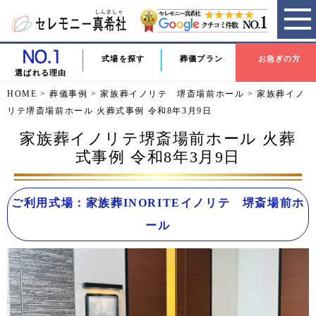
式場を探す
葬儀プラン
お急ぎの方
選ばれる理由
HOME
>
葬儀事例
>
家族葬イノリテ 堺斎場前ホール
>
家族葬イノ
リテ堺斎場前ホール 火葬式事例 令和8年3月9日
家族葬イノリテ堺斎場前ホール 火葬
式事例 令和8年3月9日
ご利用式場：家族葬INORITEイノリテ 堺斎場前ホ
ール