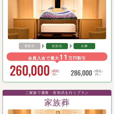
通夜式
告別式
火葬
11
会員入会で最大
万円割引
260,000
286,000
（税別）
（税込）
円～
円～
ご家族で通夜・告別式を行うプラン
家族葬