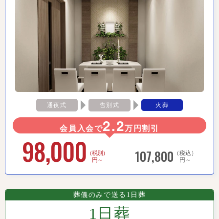
通夜式
告別式
火葬
2.2
会員入会で
万円割引
98,000
107,800
（税別）
（税込）
円～
円～
葬儀のみで送る1日葬
1日葬