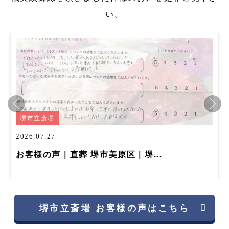
い。
堺市立斎場
026.07.27
2
お客様の声｜直葬 堺市美原区｜堺...
堺市立斎場 お客様の声はこちら