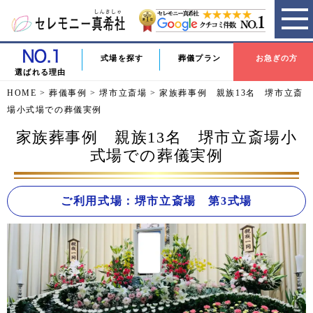
式場を探す
葬儀プラン
お急ぎの方
選ばれる理由
HOME
>
葬儀事例
>
堺市立斎場
>
家族葬事例 親族13名 堺市立斎
場小式場での葬儀実例
家族葬事例 親族13名 堺市立斎場小
式場での葬儀実例
ご利用式場：堺市立斎場 第3式場