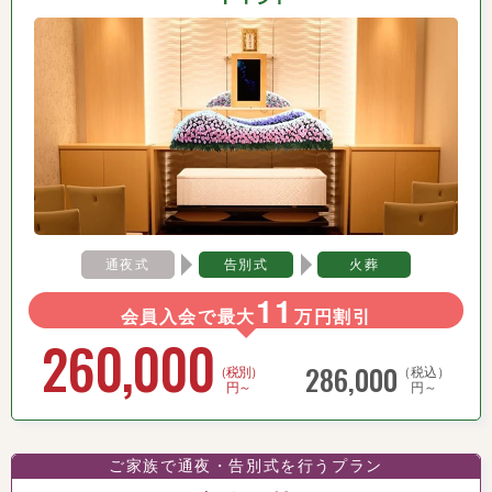
通夜式
告別式
火葬
11
会員入会で最大
万円割引
260,000
286,000
（税別）
（税込）
円～
円～
ご家族で通夜・告別式を行うプラン