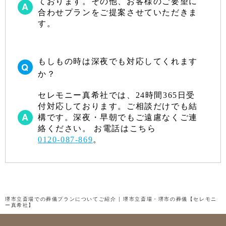
ております。その他、お客様のご要望に
2022年12月
合わせプランをご提案させていただきま
す。
2022年10月
2022年9月
もしもの時は深夜でも対応してくれます
2022年8月
か？
2022年7月
セレモニー真希社では、24時間365日受
2022年6月
付対応しております。ご相談だけでも結
2022年5月
構です。深夜・早朝でもご遠慮なくご連
絡ください。 お電話はこちら
2022年4月
0120-087-869
。
2022年3月
2022年2月
2022年1月
堺市立斎場での葬儀プランについてご紹介 | 堺市立斎場・堺市の葬儀【セレモニ
ー真希社】
2021年12月
2021年11月