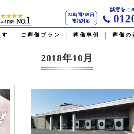
】
誠意をこ
24時間365日
012
電話対応
探す
ご葬儀プラン
葬儀事例
葬儀の
2018年10月