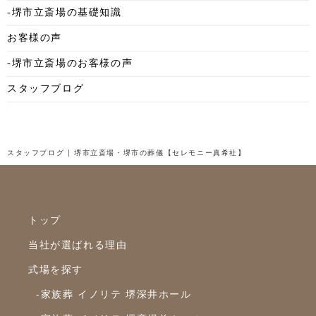
-堺市立斎場の基礎知識
2025年7月
お客様の声
2025年6月
-堺市立斎場のお客様の声
2025年5月
スタッフブログ
2025年4月
2025年3月
2025年2月
スタッフブログ | 堺市立斎場・堺市の葬儀【セレモニー真希社】
2025年1月
2024年12月
トップ
2024年11月
当社が選ばれる理由
2024年10月
式場を探す
2024年9月
-家族葬 イノリテ 堺深井ホール
2024年8月