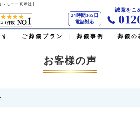
【セレモニー真希社】
誠意をこ
24時間365日
012
電話対応
探す
ご葬儀プラン
葬儀事例
葬儀の
お客様の声
ー