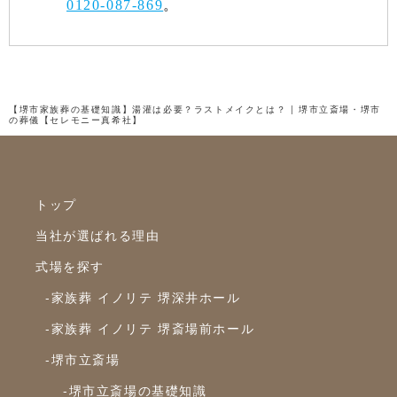
0120-087-869
。
2022年3月
2022年2月
2022年1月
【堺市家族葬の基礎知識】湯灌は必要？ラストメイクとは？ | 堺市立斎場・堺市
の葬儀【セレモニー真希社】
2021年12月
2021年11月
2021年10月
トップ
2021年9月
当社が選ばれる理由
2021年8月
式場を探す
2021年7月
-家族葬 イノリテ 堺深井ホール
2021年6月
-家族葬 イノリテ 堺斎場前ホール
2021年5月
-堺市立斎場
2021年4月
-堺市立斎場の基礎知識