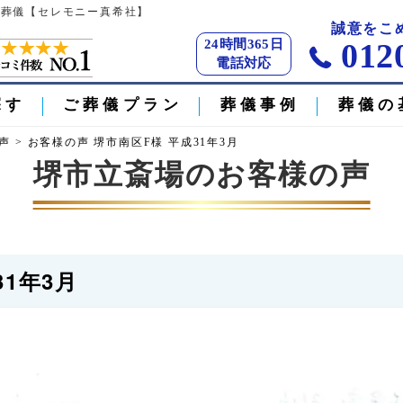
市の葬儀【セレモニー真希社】
誠意をこ
24時間365日
012
電話対応
探す
ご葬儀プラン
葬儀事例
葬儀の
声
>
お客様の声 堺市南区F様 平成31年3月
堺市立斎場のお客様の声
1年3月