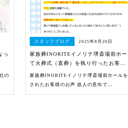
スタッフブログ
2025年8月20日
なっ
家族葬INORITEイノリテ堺斎場前ホ
て火葬式（直葬）を執り行ったお客...
社の
家族葬INORITEイノリテ堺斎場前ホール
されたお客様のお声 故人の意向で…