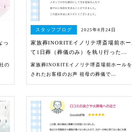
スタッフブログ
2025年8月24日
なっ
家族葬INORITEイノリテ堺斎場前ホ
て1日葬（葬儀のみ）を執り行った...
社の
家族葬INORITEイノリテ堺斎場前ホール
されたお客様のお声 祖母の葬儀で…