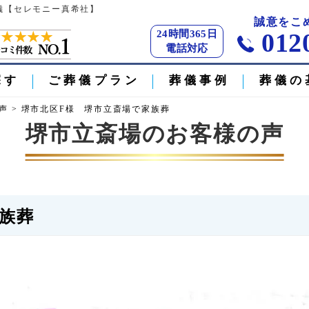
葬儀【セレモニー真希社】
誠意をこ
24時間365日
012
電話対応
探す
ご葬儀プラン
葬儀事例
葬儀の
声
>
堺市北区F様 堺市立斎場で家族葬
堺市立斎場のお客様の声
族葬