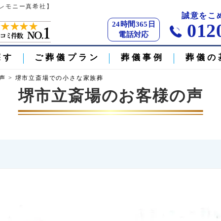
セレモニー真希社】
誠意をこ
24時間365日
012
電話対応
探す
ご葬儀プラン
葬儀事例
葬儀の
声
>
堺市立斎場での小さな家族葬
堺市立斎場のお客様の声