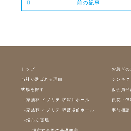
前の記事
トップ
お急ぎの
当社が選ばれる理由
シンキク
式場を探す
仮会員登
-家族葬 イノリテ 堺深井ホール
供花・供
-家族葬 イノリテ 堺斎場前ホール
事前相談
-堺市立斎場
-堺市立斎場の基礎知識