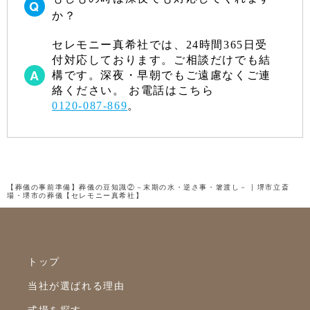
か？
2022年7月
セレモニー真希社では、24時間365日受
2022年6月
付対応しております。ご相談だけでも結
2022年5月
構です。深夜・早朝でもご遠慮なくご連
絡ください。 お電話はこちら
2022年4月
0120-087-869
。
2022年3月
2022年2月
2022年1月
【葬儀の事前準備】葬儀の豆知識②－末期の水・逆さ事・箸渡し－ | 堺市立斎
場・堺市の葬儀【セレモニー真希社】
2021年12月
2021年11月
2021年10月
トップ
2021年9月
当社が選ばれる理由
2021年8月
式場を探す