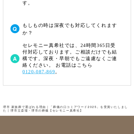
2024年1月
す。
2023年12月
2023年11月
もしもの時は深夜でも対応してくれます
か？
2023年10月
2023年9月
セレモニー真希社では、24時間365日受
付対応しております。ご相談だけでも結
2023年8月
構です。深夜・早朝でもご遠慮なくご連
2023年7月
絡ください。 お電話はこちら
0120-087-869
。
2023年6月
2023年5月
2023年4月
堺市 家族葬で選ばれる理由｜「葬儀の口コミアワード2025」を受賞いたしまし
2023年3月
た | 堺市立斎場・堺市の葬儀【セレモニー真希社】
2023年2月
2023年1月