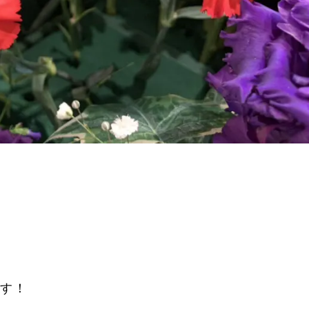
が
です！