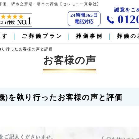
評価 | 堺市立斎場・堺市の葬儀【セレモニー真希社】
誠意をこ
24時間365日
012
電話対応
探す
ご葬儀プラン
葬儀事例
葬儀の
執り行ったお客様の声と評価
お客様の声
儀)を執り行ったお客様の声と評価