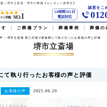
価 | 堺市立斎場・堺市の葬儀【セレモニー真希社】
誠意をこ
24時間365日
012
電話対応
探す
ご葬儀プラン
葬儀事例
葬儀の
声
>
堺市立斎場 第三式場で家族葬にて執り行ったお客様の声と評価
堺市立斎場
葬にて執り行ったお客様の声と評価
2025.06.20
お客様の声