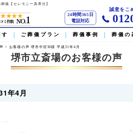
市の葬儀【セレモニー真希社】
誠意をこ
24時間365日
012
電話対応
探す
ご葬儀プラン
葬儀事例
葬儀の
声
>
お客様の声 堺市中区M様 平成31年4月
堺市立斎場のお客様の声
31年4月