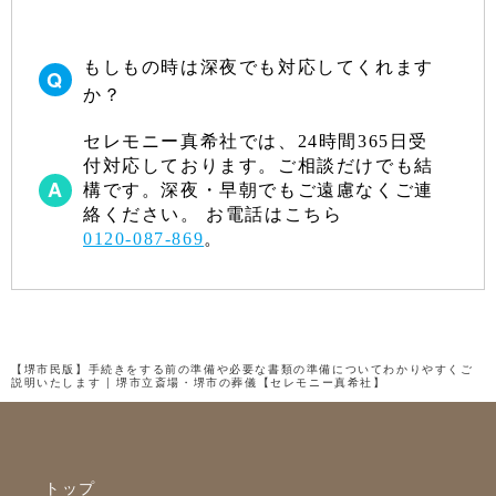
2022年9月
もしもの時は深夜でも対応してくれます
2022年8月
か？
2022年7月
セレモニー真希社では、24時間365日受
2022年6月
付対応しております。ご相談だけでも結
2022年5月
構です。深夜・早朝でもご遠慮なくご連
絡ください。 お電話はこちら
2022年4月
0120-087-869
。
2022年3月
2022年2月
2022年1月
【堺市民版】手続きをする前の準備や必要な書類の準備についてわかりやすくご
説明いたします | 堺市立斎場・堺市の葬儀【セレモニー真希社】
2021年12月
2021年11月
2021年10月
トップ