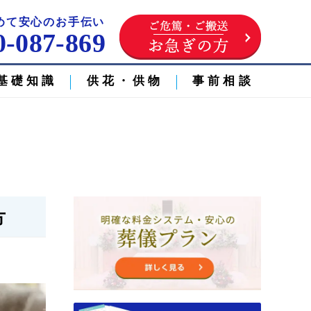
めて安心のお手伝い
0-087-869
基礎知識
供花・供物
事前相談
方