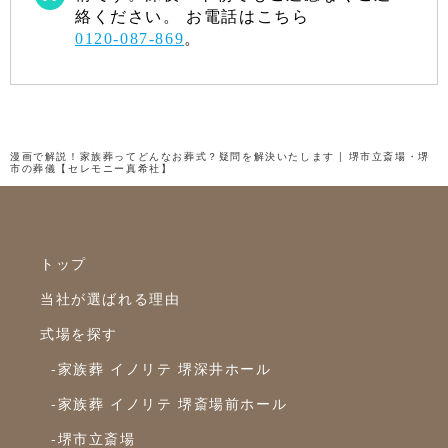
絡ください。 お電話はこちら
2022年4月
0120-087-869
。
2022年3月
2022年2月
2022年1月
漫画で解説！家族葬ってどんなお葬式？疑問を解決いたします | 堺市立斎場・堺
市の葬儀【セレモニー真希社】
2021年12月
2021年11月
2021年10月
トップ
2021年9月
当社が選ばれる理由
2021年8月
式場を探す
2021年7月
-家族葬 イノリテ 堺深井ホール
2021年6月
-家族葬 イノリテ 堺斎場前ホール
2021年5月
-堺市立斎場