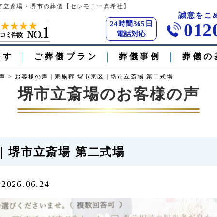
堺市立斎場・堺市の葬儀【セレモニー真希社】
誠意をこ
24時間365日
012
電話対応
探す
ご葬儀プラン
葬儀事例
葬儀の
声
>
お客様の声｜家族葬 堺市東区｜堺市立斎場 第二式場
堺市立斎場のお客様の声
区｜堺市立斎場 第二式場
2026.06.24